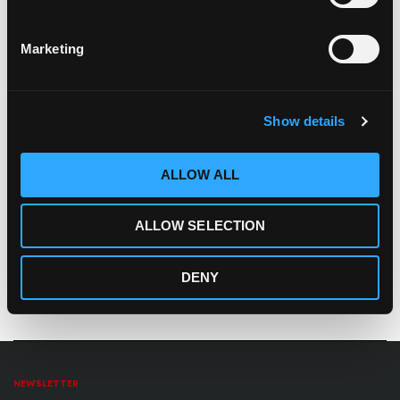
Conferenza internazionale sulla
meccanica del suolo
e
sull'
ingegneria geotecnica
.
Marketing
Ospitata dalla Società Austriaca di Geotecnica e Geomeccanica, la
21ma edizione della Conferenza Internazionale sulla
meccanica del suolo e ingegneria geotecnica
è un evento di
Show details
primo livello che promuove la collaborazione tra
ingegneri, studiosi,
associazioni e aziende
per lo sviluppo e la diffusione delle
conoscenze in ambito geotecnico
e in quello delle loro
ALLOW ALL
applicazioni ingegneristiche e ambientali
.
Austria Center Vienna -
Stand 26
ALLOW SELECTION
VISITA IL SITO DELLA FIERA
DENY
NEWSLETTER